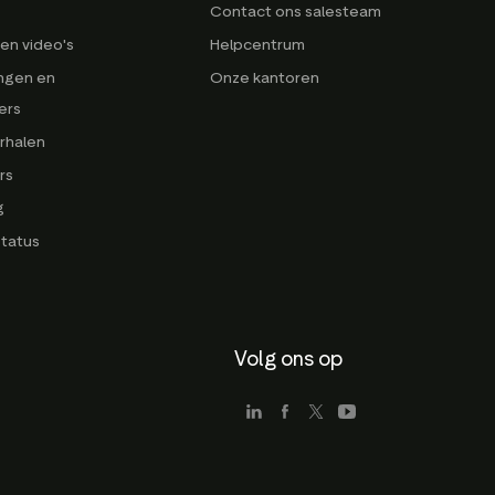
Contact ons salesteam
en video's
Helpcentrum
ngen en
Onze kantoren
ers
rhalen
rs
g
tatus
Volg ons op