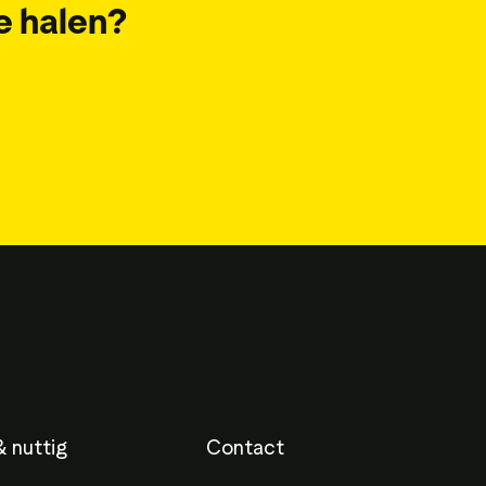
e halen?
 nuttig
Contact