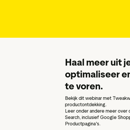
ia-tools
Gegevens en analyses
ten
Reviews taggen
Bezoekersinzichten
Haal meer uit 
optimaliseer e
te voren.
Bekijk dit webinar met Tweak
productontdekking.
Leer onder andere meer over de
Search, inclusief Google Shop
Productpagina's.