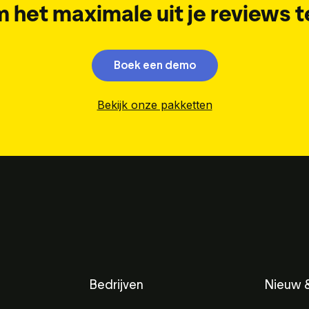
m het maximale uit je reviews t
Boek een demo
Bekijk onze pakketten
Bedrijven
Nieuw &