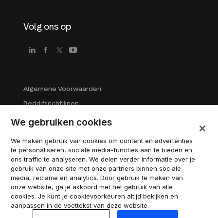
Volg ons op
Algemene Voorwaarden
Bedrijfsrichtlijnen
Handelsmerk Richtlijnen
We gebruiken cookies
Alle rechten voorbehouden
We maken gebruik van cookies om content en advertenties
Cookies beheren
te personaliseren, sociale media-functies aan te bieden en
ons traffic te analyseren. We delen verder informatie over je
Modern Slavery Statement
gebruik van onze site met onze partners binnen sociale
media, reclame en analytics. Door gebruik te maken van
onze website, ga je akkoord met het gebruik van alle
© 2026 Trustpilot A/S. Alle rechten voorbehouden.
cookies. Je kunt je cookievoorkeuren altijd bekijken en
aanpassen in de voettekst van deze website.