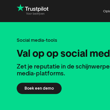
Opl
Social media-tools
Reageren op feedback
Bedrijfsrevi
Val op op social med
Sneller conversies
Productrevi
realiseren
Locatierevi
Verbeteren met inzichten
Zet je reputatie in de schijnwerper
Review-uitn
De ROI van Trustpilot
media-platforms.
Boek een demo
Review SEO 
zoekresulta
Trustpilot-w