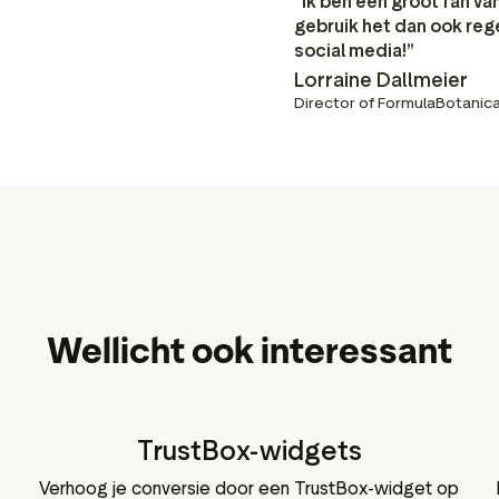
“Ik ben een groot fan va
gebruik het dan ook reg
social media!”
Lorraine Dallmeier
Director of FormulaBotanic
Wellicht ook interessant
TrustBox-widgets
Verhoog je conversie door een TrustBox-widget op