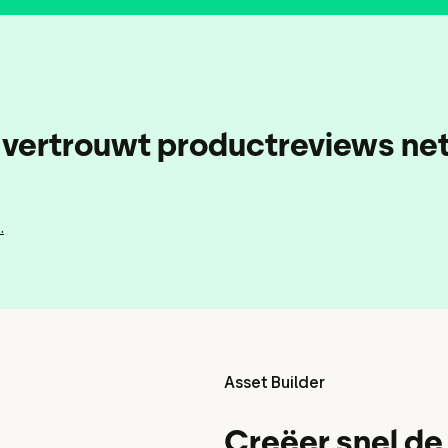
ia-tools
Gegevens en analyses
ten
Reviews taggen
Bezoekersinzichten
ertrouwt productreviews net 
.
Asset Builder
Creëer snel de