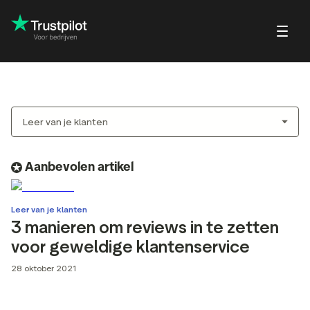
Blog
Over Trustpi
Succesverhalen
Trustpilot vo
k
jfsreviews
Kleine en groeibedrijven
Profielpagina
consumente
Handleidingen en
ctreviews
Grote bedrijven
Reageer op reviews
whitepapers
iereviews
Aanbevolen artikel
Webinars en video's
ten
w-uitnodigingen
Helpcentrum
Leer van je klanten
Partners: Referral-
3 manieren om reviews in te zetten
programma
voor geweldige klantenservice
Integraties
w SEO en AI-
Review-overzicht
28 oktober 2021
esultaten
Marktinzichten
pilot-widgets
Review Insights