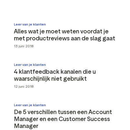
le media-tools
Gegevens en analyses
ttributen
Reviews taggen
Leer van je klanten
Bezoekersinzichten
Alles wat je moet weten voordat je
met productreviews aan de slag gaat
13 juni 2018
Leer van je klanten
4 klantfeedback kanalen die u
waarschijnlijk niet gebruikt
12 juni 2018
Leer van je klanten
De 5 verschillen tussen een Account
Manager en een Customer Success
Manager