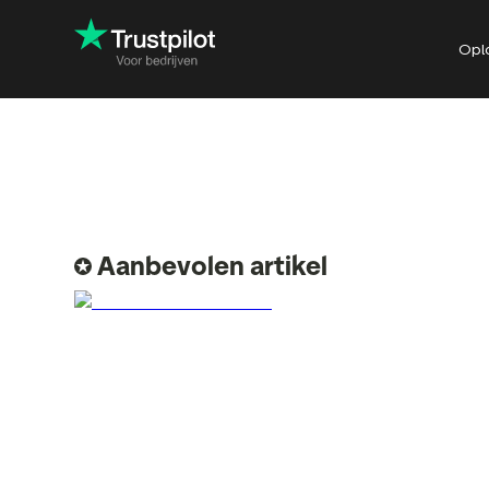
Opl
Reageren op feedback
Bedrijfsrevi
Sneller conversies
Productrevi
realiseren
Locatierevi
Aanbevolen artikel
Verbeteren met inzichten
Review-uitn
De ROI van Trustpilot
Review SEO 
zoekresulta
Trustpilot-w