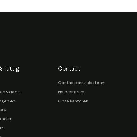
 nuttig
Contact
Contact ons salesteam
en video's
Helpcentrum
ngen en
Onze kantoren
ers
rhalen
rs